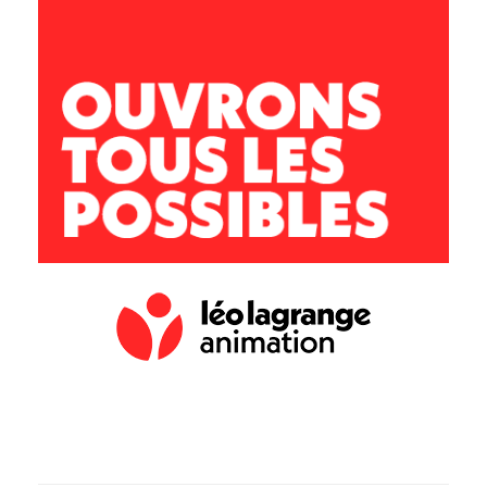
Directeur :
Adrien QUARTIER
ccbvc.acj@leolagrange.org
02.47.57.29.58
07.77.49.12.09