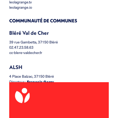
leolagrange.tv
leolagrange.io
COMMUNAUTÉ DE COMMUNES
Bléré Val de Cher
39 rue Gambetta, 37150 Bléré
02.47.23.58.63
cc-blere-valdecher.fr
ALSH
4 Place Balzac, 37150 Bléré
Directeur :
François Gorry
ccbvc.alsh@leolagrange.org
02.47.30.37.06
06.11.33.47.85
Accueil Jeunes
13 rue Paul Louis Courier, 37150 Bléré