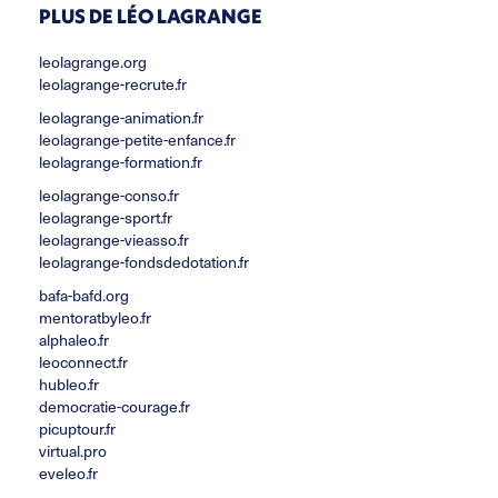
PLUS DE LÉO LAGRANGE
leolagrange.org
leolagrange-recrute.fr
leolagrange-animation.fr
leolagrange-petite-enfance.fr
leolagrange-formation.fr
leolagrange-conso.fr
leolagrange-sport.fr
leolagrange-vieasso.fr
leolagrange-fondsdedotation.fr
bafa-bafd.org
mentoratbyleo.fr
alphaleo.fr
leoconnect.fr
hubleo.fr
democratie-courage.fr
picuptour.fr
virtual.pro
eveleo.fr