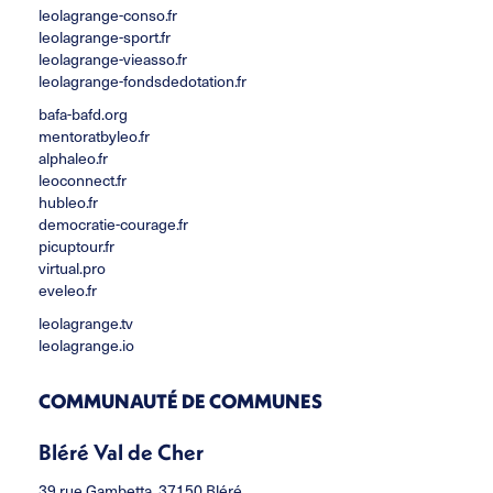
leolagrange-conso.fr
leolagrange-sport.fr
leolagrange-vieasso.fr
leolagrange-fondsdedotation.fr
bafa-bafd.org
mentoratbyleo.fr
alphaleo.fr
leoconnect.fr
hubleo.fr
democratie-courage.fr
picuptour.fr
virtual.pro
eveleo.fr
leolagrange.tv
leolagrange.io
COMMUNAUTÉ DE COMMUNES
Bléré Val de Cher
39 rue Gambetta, 37150 Bléré