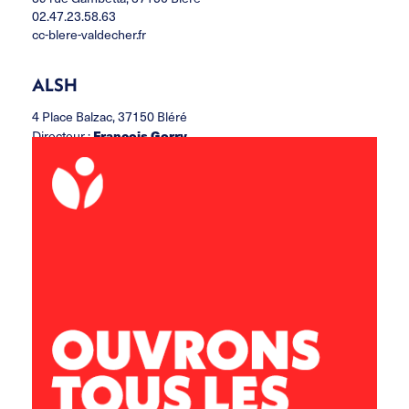
02.47.23.58.63
cc-blere-valdecher.fr
ALSH
4 Place Balzac, 37150 Bléré
Directeur :
François Gorry
ccbvc.alsh@leolagrange.org
02.47.30.37.06
06.11.33.47.85
Accueil Jeunes
13 rue Paul Louis Courier, 37150 Bléré
Directeur :
Adrien QUARTIER
ccbvc.acj@leolagrange.org
02.47.57.29.58
07.77.49.12.09