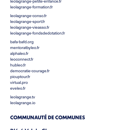
leolagrange-petite-enfance.fr
leolagrange-formation.fr
leolagrange-conso.fr
leolagrange-sport.fr
leolagrange-vieasso.fr
leolagrange-fondsdedotation.fr
bafa-bafd.org
mentoratbyleo.fr
alphaleo.fr
leoconnect.fr
hubleo.fr
democratie-courage.fr
picuptour.fr
virtual.pro
eveleo.fr
leolagrange.tv
leolagrange.io
COMMUNAUTÉ DE COMMUNES