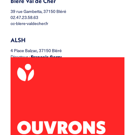
Bléré Val de Cher
39 rue Gambetta, 37150 Bléré
02.47.23.58.63
cc-blere-valdecher.fr
ALSH
4 Place Balzac, 37150 Bléré
François Gorry
Directeur :
ccbvc.alsh@leolagrange.org
02.47.30.37.06
06.11.33.47.85
Accueil Jeunes
13 rue Paul Louis Courier, 37150 Bléré
Adrien QUARTIER
Directeur :
ccbvc.acj@leolagrange.org
02.47.57.29.58
07.77.49.12.09