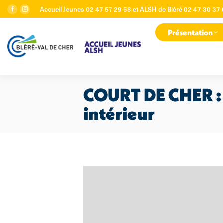
Accueil Jeunes 02 47 57 29 58 et ALSH de Bléré 02 47 30 37
La
La
page
page
Présentation
Facebook
Instagram
s'ouvre
s'ouvre
dans
dans
une
une
nouvelle
nouvelle
fenêtre
fenêtre
COURT DE CHER : 
intérieur