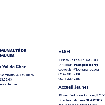
MUNAUTÉ DE
ALSH
MUNES
4 Place Balzac, 37150 Bléré
Directeur :
François Gorry
é Val de Cher
ccbvc.alsh@leolagrange.org
02.47.30.37.06
 Gambetta, 37150 Bléré
06.11.33.47.85
23.58.63
re-valdecher.fr
Accueil Jeunes
13 rue Paul Louis Courier, 3715
Directeur :
Adrien QUARTIER
ccbvc.acj@leolagrange.org