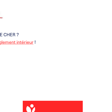
 DE CHER ?
glement intérieur
!