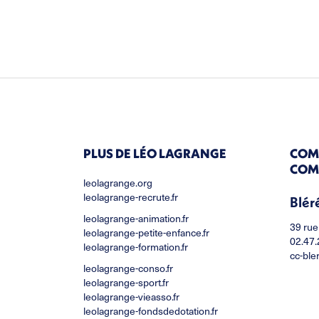
PLUS DE LÉO LAGRANGE
COM
COM
leolagrange.org
leolagrange-recrute.fr
Blér
leolagrange-animation.fr
39 rue
leolagrange-petite-enfance.fr
02.47.
leolagrange-formation.fr
cc-ble
leolagrange-conso.fr
leolagrange-sport.fr
leolagrange-vieasso.fr
leolagrange-fondsdedotation.fr