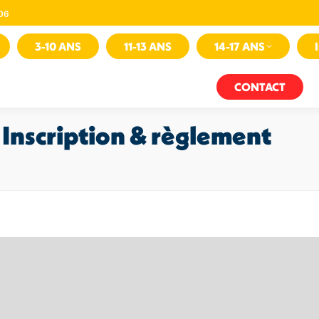
 06
3-10 ANS
11-13 ANS
14-17 ANS
CONTACT
Inscription & règlement
Vous êt