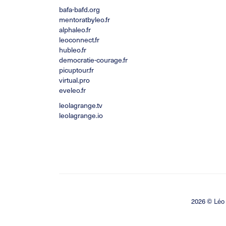
bafa-bafd.org
mentoratbyleo.fr
alphaleo.fr
leoconnect.fr
hubleo.fr
democratie-courage.fr
picuptour.fr
virtual.pro
eveleo.fr
leolagrange.tv
leolagrange.io
2026 ©
Léo