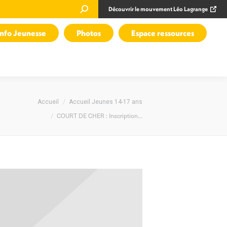
Recherche
Découvrir le mouvement Léo Lagrange
:
Info Jeunesse
Photos
Espace ressources
es ici :
Accueil
Accueil Jeunes 14-17 ans
COURT DE CHER : Inscription…