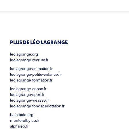
PLUS DE LÉO LAGRANGE
leolagrange.org
leolagrange-recrute.fr
leolagrange-animation.fr
leolagrange-petite-enfance.fr
leolagrange-formation.fr
leolagrange-conso.fr
leolagrange-sport.fr
leolagrange-vieasso.fr
leolagrange-fondsdedotation.fr
bafa-bafd.org
mentoratbyleo.fr
alphaleo.fr