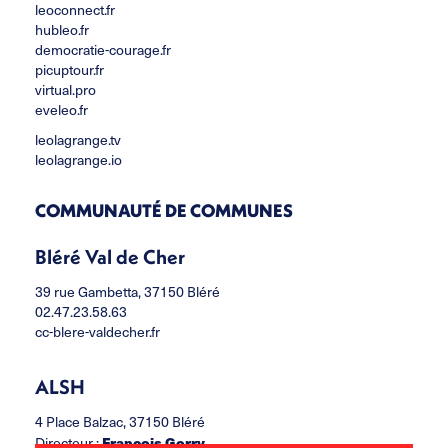
leoconnect.fr
hubleo.fr
democratie-courage.fr
picuptour.fr
virtual.pro
eveleo.fr
leolagrange.tv
leolagrange.io
COMMUNAUTÉ DE COMMUNES
Bléré Val de Cher
39 rue Gambetta, 37150 Bléré
02.47.23.58.63
cc-blere-valdecher.fr
ALSH
4 Place Balzac, 37150 Bléré
François Gorry
Directeur :