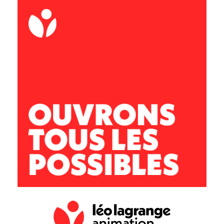
ccbvc.alsh@leolagrange.org
02.47.30.37.06
06.11.33.47.85
Accueil Jeunes
13 rue Paul Louis Courier, 37150 Bléré
Adrien QUARTIER
Directeur :
ccbvc.acj@leolagrange.org
02.47.57.29.58
07.77.49.12.09