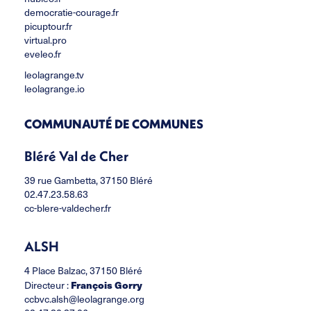
democratie-courage.fr
picuptour.fr
virtual.pro
eveleo.fr
leolagrange.tv
leolagrange.io
COMMUNAUTÉ DE COMMUNES
Bléré Val de Cher
39 rue Gambetta, 37150 Bléré
02.47.23.58.63
cc-blere-valdecher.fr
ALSH
4 Place Balzac, 37150 Bléré
François Gorry
Directeur :
ccbvc.alsh@leolagrange.org