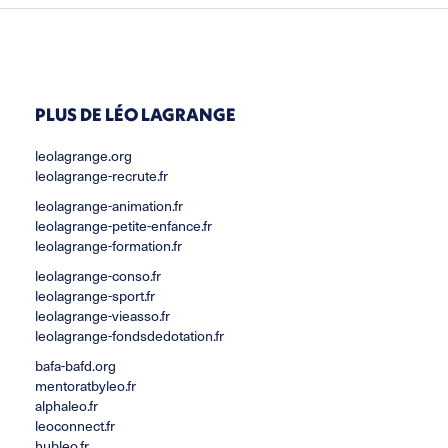
PLUS DE LÉO LAGRANGE
leolagrange.org
leolagrange-recrute.fr
leolagrange-animation.fr
leolagrange-petite-enfance.fr
leolagrange-formation.fr
leolagrange-conso.fr
leolagrange-sport.fr
leolagrange-vieasso.fr
leolagrange-fondsdedotation.fr
bafa-bafd.org
mentoratbyleo.fr
alphaleo.fr
leoconnect.fr
hubleo.fr