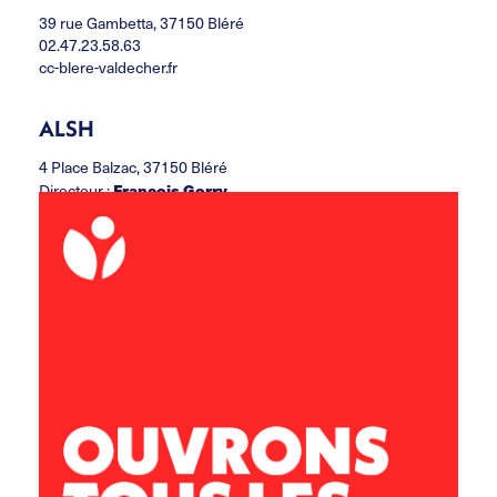
39 rue Gambetta, 37150 Bléré
02.47.23.58.63
cc-blere-valdecher.fr
ALSH
4 Place Balzac, 37150 Bléré
Directeur :
François Gorry
ccbvc.alsh@leolagrange.org
02.47.30.37.06
06.11.33.47.85
Accueil Jeunes
13 rue Paul Louis Courier, 37150 Bléré
Directeur :
Adrien QUARTIER
ccbvc.acj@leolagrange.org
02.47.57.29.58
07.77.49.12.09