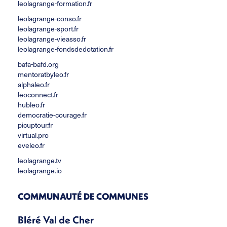
leolagrange-formation.fr
leolagrange-conso.fr
leolagrange-sport.fr
leolagrange-vieasso.fr
leolagrange-fondsdedotation.fr
bafa-bafd.org
mentoratbyleo.fr
alphaleo.fr
leoconnect.fr
hubleo.fr
democratie-courage.fr
picuptour.fr
virtual.pro
eveleo.fr
leolagrange.tv
leolagrange.io
COMMUNAUTÉ DE COMMUNES
Bléré Val de Cher