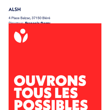
ALSH
4 Place Balzac, 37150 Bléré
Directeur :
François Gorry
ccbvc.alsh@leolagrange.org
02.47.30.37.06
06.11.33.47.85
Accueil Jeunes
13 rue Paul Louis Courier, 37150 Bléré
Directeur :
Adrien QUARTIER
ccbvc.acj@leolagrange.org
02.47.57.29.58
07.77.49.12.09