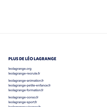
PLUS DE LÉO LAGRANGE
leolagrange.org
leolagrange-recrute.fr
leolagrange-animation.fr
leolagrange-petite-enfance.fr
leolagrange-formation.fr
leolagrange-conso.fr
leolagrange-sport.fr
leolagrange-vieasso.fr