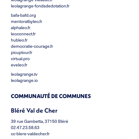
leolagrange-fondsdedotation.fr
bafa-bafd.org
mentoratbyleo.fr
alphaleo.fr
leoconnect.fr
hubleo.fr
democratie-courage.fr
picuptour.fr
virtual.pro
eveleo.fr
leolagrange.tv
leolagrange.io
COMMUNAUTÉ DE COMMUNES
Bléré Val de Cher
39 rue Gambetta, 37150 Bléré
02.47.23.58.63
cc-blere-valdecher.fr