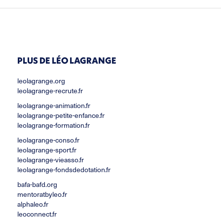
PLUS DE LÉO LAGRANGE
leolagrange.org
leolagrange-recrute.fr
leolagrange-animation.fr
leolagrange-petite-enfance.fr
leolagrange-formation.fr
leolagrange-conso.fr
leolagrange-sport.fr
leolagrange-vieasso.fr
leolagrange-fondsdedotation.fr
bafa-bafd.org
mentoratbyleo.fr
alphaleo.fr
leoconnect.fr