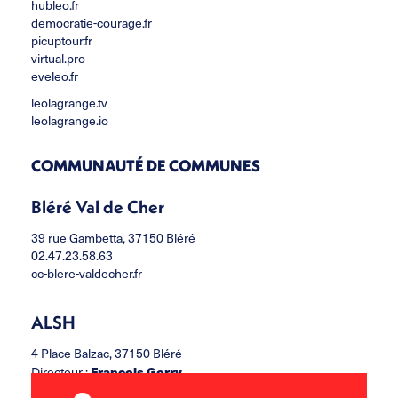
hubleo.fr
democratie-courage.fr
picuptour.fr
virtual.pro
eveleo.fr
leolagrange.tv
leolagrange.io
COMMUNAUTÉ DE COMMUNES
Bléré Val de Cher
39 rue Gambetta, 37150 Bléré
02.47.23.58.63
cc-blere-valdecher.fr
ALSH
4 Place Balzac, 37150 Bléré
François Gorry
Directeur :
ccbvc.alsh@leolagrange.org