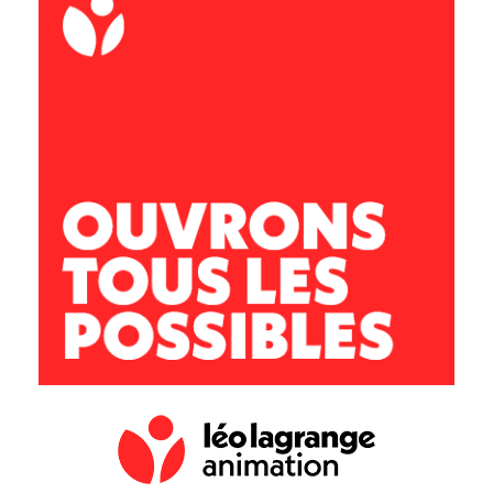
02.47.30.37.06
06.11.33.47.85
Accueil Jeunes
13 rue Paul Louis Courier, 37150 Bléré
Adrien QUARTIER
Directeur :
ccbvc.acj@leolagrange.org
02.47.57.29.58
07.77.49.12.09