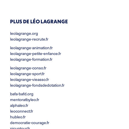
PLUS DE LÉO LAGRANGE
leolagrange.org
leolagrange-recrute.fr
leolagrange-animation.fr
leolagrange-petite-enfance.fr
leolagrange-formation.fr
leolagrange-conso.fr
leolagrange-sport.fr
leolagrange-vieasso.fr
leolagrange-fondsdedotation.fr
bafa-bafd.org
mentoratbyleo.fr
alphaleo.fr
leoconnect.fr
hubleo.fr
democratie-courage.fr
picuptour.fr