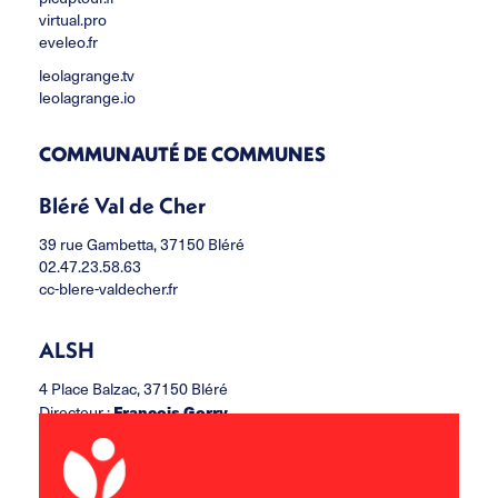
virtual.pro
eveleo.fr
leolagrange.tv
leolagrange.io
COMMUNAUTÉ DE COMMUNES
Bléré Val de Cher
39 rue Gambetta, 37150 Bléré
02.47.23.58.63
cc-blere-valdecher.fr
ALSH
4 Place Balzac, 37150 Bléré
François Gorry
Directeur :
ccbvc.alsh@leolagrange.org
02.47.30.37.06
06.11.33.47.85