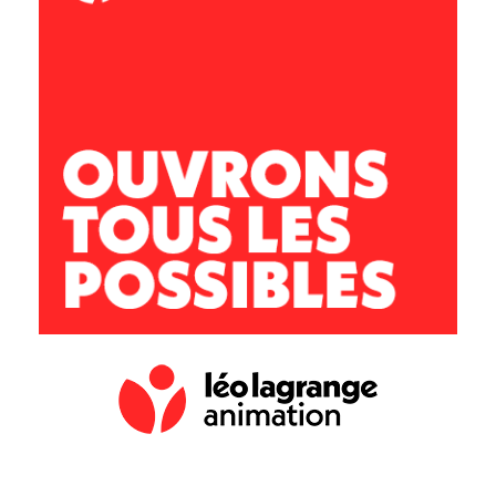
Accueil Jeunes
13 rue Paul Louis Courier, 37150 Bléré
Adrien QUARTIER
Directeur :
ccbvc.acj@leolagrange.org
02.47.57.29.58
07.77.49.12.09