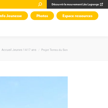
Recherche
Découvrir le mouvement Léo Lagrange
:
Info Jeunesse
Photos
Espace ressources
s ici :
Projet Terres du Son
Accueil Jeunes 14-17 ans