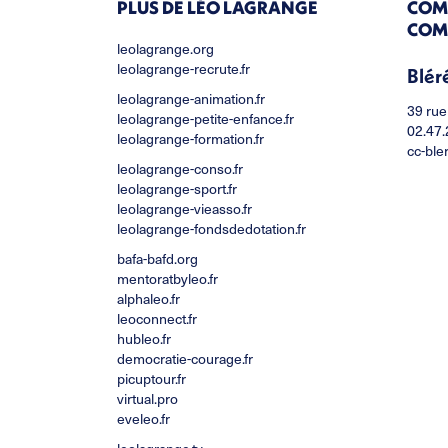
PLUS DE LÉO LAGRANGE
COM
COM
leolagrange.org
leolagrange-recrute.fr
Blér
leolagrange-animation.fr
39 rue
leolagrange-petite-enfance.fr
02.47.
leolagrange-formation.fr
cc-ble
leolagrange-conso.fr
leolagrange-sport.fr
leolagrange-vieasso.fr
leolagrange-fondsdedotation.fr
bafa-bafd.org
mentoratbyleo.fr
alphaleo.fr
leoconnect.fr
hubleo.fr
democratie-courage.fr
picuptour.fr
virtual.pro
eveleo.fr