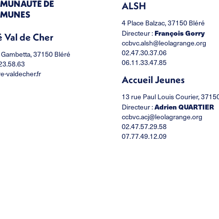
MUNAUTÉ DE
ALSH
MUNES
4 Place Balzac, 37150 Bléré
François Gorry
Directeur :
é Val de Cher
ccbvc.alsh@leolagrange.org
02.47.30.37.06
 Gambetta, 37150 Bléré
06.11.33.47.85
23.58.63
re-valdecher.fr
Accueil Jeunes
13 rue Paul Louis Courier, 3715
Adrien QUARTIER
Directeur :
ccbvc.acj@leolagrange.org
02.47.57.29.58
07.77.49.12.09