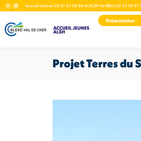
Accueil Jeunes 02 47 57 29 58 et ALSH de Bléré 02 47 30 37
La
La
page
page
Présentation
Facebook
Instagram
s'ouvre
s'ouvre
dans
dans
une
une
nouvelle
nouvelle
fenêtre
fenêtre
Projet Terres du 