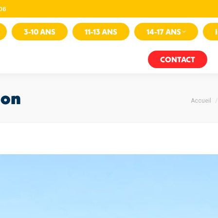
 06
3-10 ANS
11-13 ANS
14-17 ANS
CONTACT
Son
Vous ête
Accueil