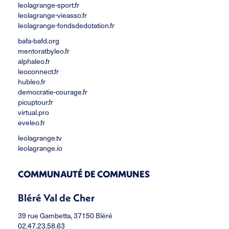
leolagrange-sport.fr
leolagrange-vieasso.fr
leolagrange-fondsdedotation.fr
bafa-bafd.org
mentoratbyleo.fr
alphaleo.fr
leoconnect.fr
hubleo.fr
democratie-courage.fr
picuptour.fr
virtual.pro
eveleo.fr
leolagrange.tv
leolagrange.io
COMMUNAUTÉ DE COMMUNES
Bléré Val de Cher
39 rue Gambetta, 37150 Bléré
02.47.23.58.63