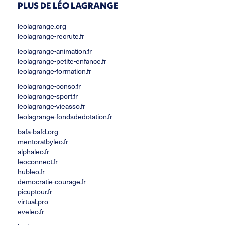
PLUS DE LÉO LAGRANGE
leolagrange.org
leolagrange-recrute.fr
leolagrange-animation.fr
leolagrange-petite-enfance.fr
leolagrange-formation.fr
leolagrange-conso.fr
leolagrange-sport.fr
leolagrange-vieasso.fr
leolagrange-fondsdedotation.fr
bafa-bafd.org
mentoratbyleo.fr
alphaleo.fr
leoconnect.fr
hubleo.fr
democratie-courage.fr
picuptour.fr
virtual.pro
eveleo.fr